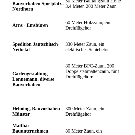
50 Meter Ballfangzaun Höhe
Bauvorhaben Spielplatz -
3,4 Meter, 200 Meter Zaun
Nordhorn
60 Meter Holzzaun, ein
Arns - Emsbüren
Drehflügeltor
Spedition Jantschitsch-
330 Meter Zaun, ein
Nethetal
elektrisches Schiebetor
80 Meter BPC-Zaun, 200
Doppelstabmattenzaun, fünf
Gartengestaltung
Drehflügeltore
Lonnemann, diverse
Bauvorhaben
Helming, Bauvorhaben
300 Meter Zaun, ein
Münster
Drehflügeltor
Matthäi
Bauunternehmen,
80 Meter Zaun, ein